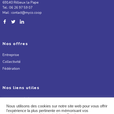
69140 Rillieux la Pape
Tel.: 06 26 97 59 07
Mail : contact@myco.coop
Nos offres
Entreprise
Collectivité
Fédération
Nos liens utiles
Conditions Générales d'utilisation
Mentions légales
Nous utilisons des cookies sur notre site web pour vous offrir
l'expérience la plus pertinente en mémorisant vos
Politique de confidentialité