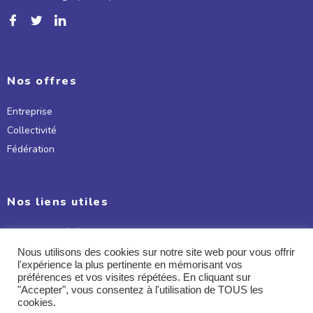
Nos offres
Entreprise
Collectivité
Fédération
Nos liens utiles
Conditions Générales d'utilisation
Mentions légales
Nous utilisons des cookies sur notre site web pour vous offrir
l'expérience la plus pertinente en mémorisant vos
Politique de confidentialité
préférences et vos visites répétées. En cliquant sur
Charte coopérative
"Accepter", vous consentez à l'utilisation de TOUS les
cookies.