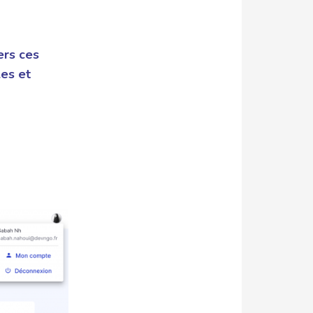
ers ces
les et