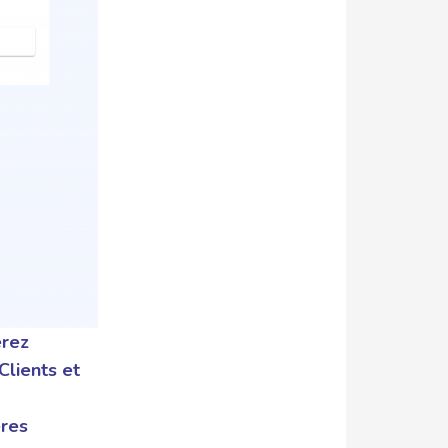
erez
Clients et
ères