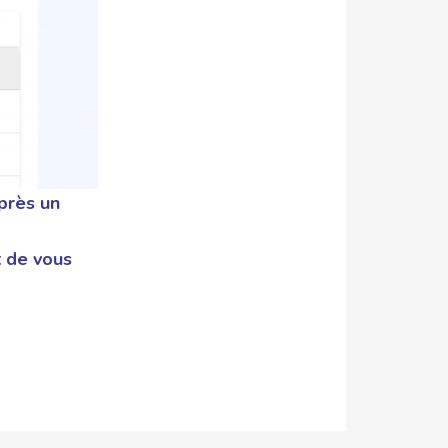
après un
t de vous