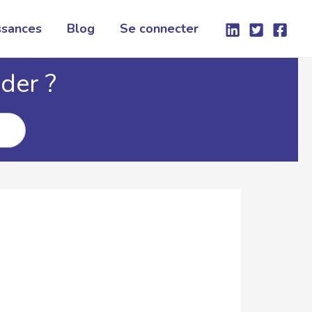
ssances
Blog
Se connecter
der ?